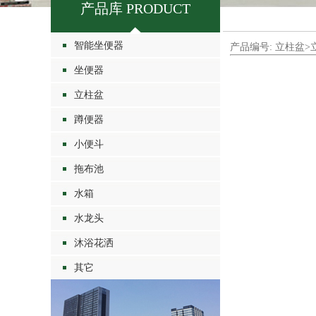
产品库 PRODUCT
智能坐便器
产品编号: 立柱盆>
坐便器
立柱盆
蹲便器
小便斗
拖布池
水箱
水龙头
沐浴花洒
其它