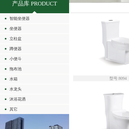
产品库 PRODUCT
智能坐便器
坐便器
立柱盆
蹲便器
小便斗
拖布池
型号:8094
水箱
水龙头
沐浴花洒
其它